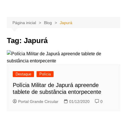
Ir
Portal Grande Circular
A zona Leste se encontra aqui!
para
o
Página inicial
Blog
Japurá
conteúdo
Tag:
Japurá
Destaque
Polícia
Polícia Militar de Japurá apreende
tablete de substância entorpecente
Portal Grande Circular
01/12/2020
0