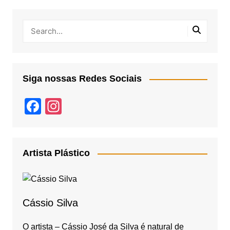
Siga nossas Redes Sociais
F
In
a
st
c
a
e
gr
Artista Plástico
b
a
o
m
o
Cássio Silva
k
O artista – Cássio José da Silva é natural de