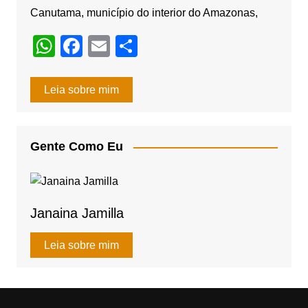
Canutama, município do interior do Amazonas,
W
F
E
S
h
a
m
h
at
c
ail
ar
Leia sobre mim
s
e
e
A
b
Gente Como Eu
p
o
p
o
k
Janaina Jamilla
Leia sobre mim