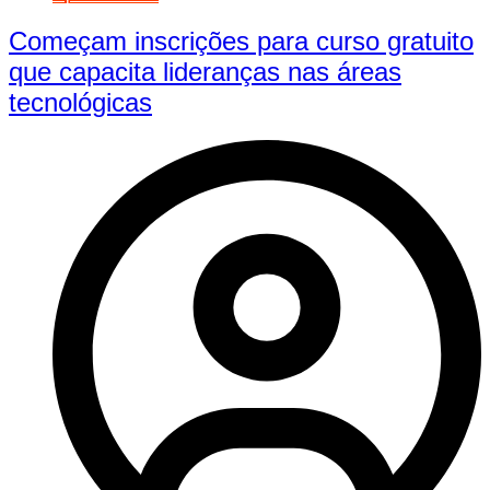
Começam inscrições para curso gratuito
que capacita lideranças nas áreas
tecnológicas