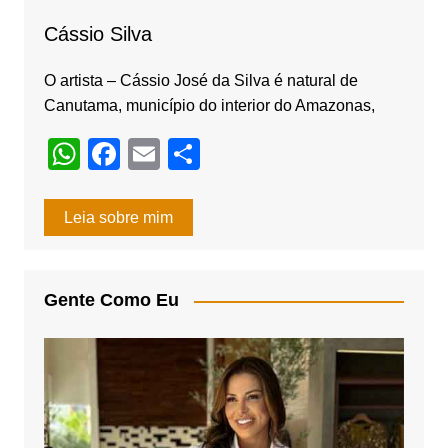
Cássio Silva
O artista – Cássio José da Silva é natural de
Canutama, município do interior do Amazonas,
W
F
E
S
h
a
m
h
at
c
ail
ar
Leia sobre mim
s
e
e
A
b
Gente Como Eu
p
o
p
o
k