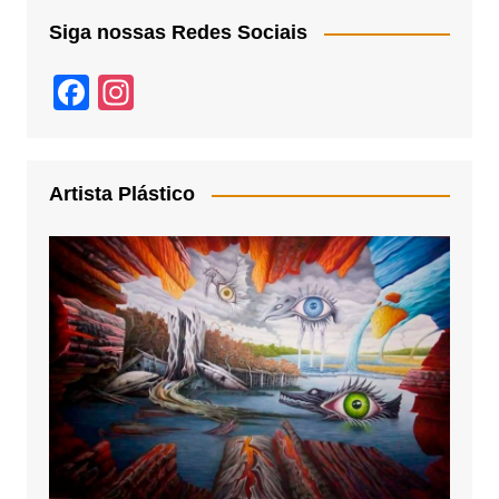
Siga nossas Redes Sociais
F
In
a
st
c
a
e
gr
Artista Plástico
b
a
o
m
o
k