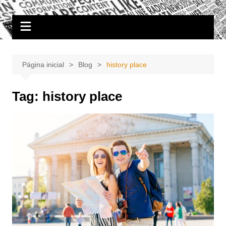
Ir
Portal Grande Circular
A zona Leste se encontra aqui!
para
o
conteúdo
Página inicial
Blog
history place
Tag:
history place