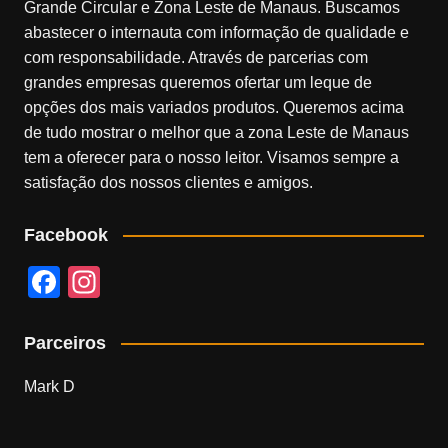
Grande Circular e Zona Leste de Manaus. Buscamos
abastecer o internauta com informação de qualidade e
com responsabilidade. Através de parcerias com
grandes empresas queremos ofertar um leque de
opções dos mais variados produtos. Queremos acima
de tudo mostrar o melhor que a zona Leste de Manaus
tem a oferecer para o nosso leitor. Visamos sempre a
satisfação dos nossos clientes e amigos.
Facebook
F
In
a
st
c
a
Parceiros
e
gr
Mark D
b
a
o
m