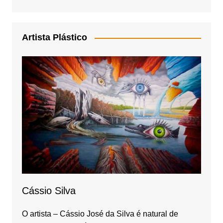
a
st
c
a
e
gr
Artista Plástico
b
a
o
m
o
k
Cássio Silva
O artista – Cássio José da Silva é natural de