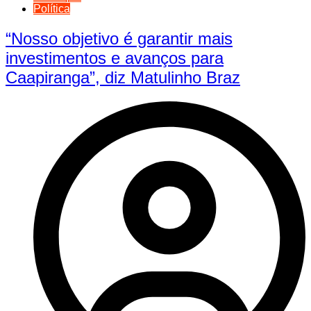
Política
“Nosso objetivo é garantir mais
investimentos e avanços para
Caapiranga”, diz Matulinho Braz