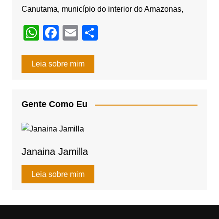
Canutama, município do interior do Amazonas,
W
F
E
S
h
a
m
h
at
c
ail
ar
Leia sobre mim
s
e
e
A
b
Gente Como Eu
p
o
p
o
k
Janaina Jamilla
Leia sobre mim