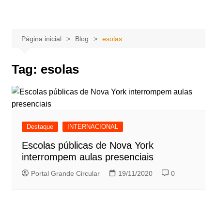
Ir
Portal Grande Circular
A zona Leste se encontra aqui!
para
o
Página inicial
Blog
esolas
conteúdo
Tag:
esolas
Destaque
INTERNACIONAL
Escolas públicas de Nova York
interrompem aulas presenciais
Portal Grande Circular
19/11/2020
0