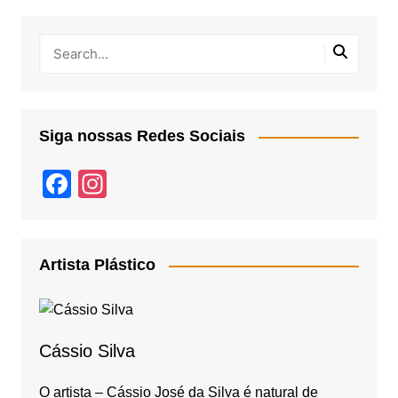
Siga nossas Redes Sociais
F
In
a
st
c
a
e
gr
Artista Plástico
b
a
o
m
o
Cássio Silva
k
O artista – Cássio José da Silva é natural de