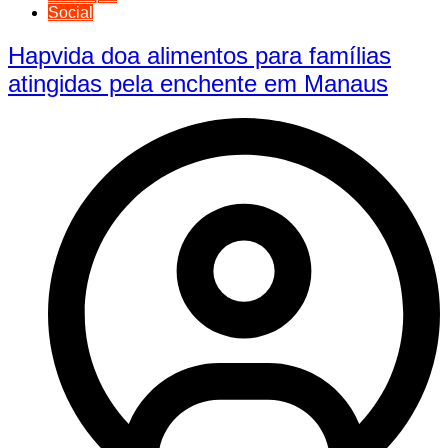
Social
Hapvida doa alimentos para famílias
atingidas pela enchente em Manaus