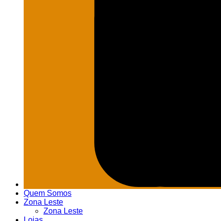
Quem Somos
Zona Leste
Zona Leste
Lojas