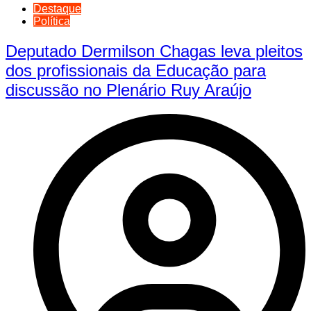
Destaque
Política
Deputado Dermilson Chagas leva pleitos
dos profissionais da Educação para
discussão no Plenário Ruy Araújo