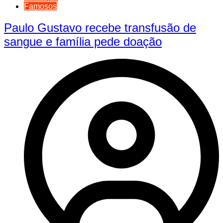
Famosos
Paulo Gustavo recebe transfusão de
sangue e família pede doação