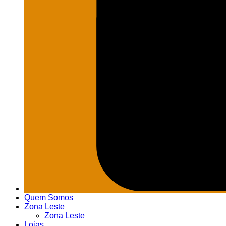
Quem Somos
Zona Leste
Zona Leste
Lojas