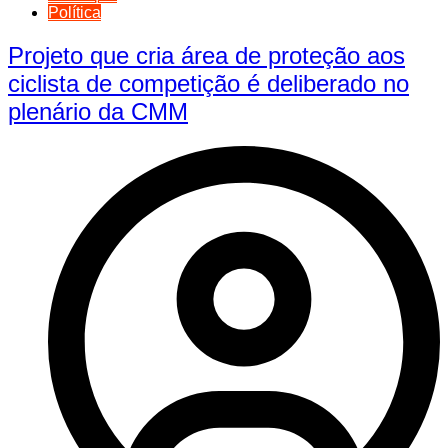
Política
Projeto que cria área de proteção aos
ciclista de competição é deliberado no
plenário da CMM