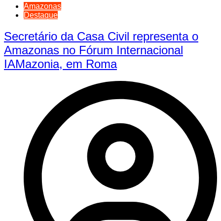
Amazonas
Destaque
Secretário da Casa Civil representa o
Amazonas no Fórum Internacional
IAMazonia, em Roma