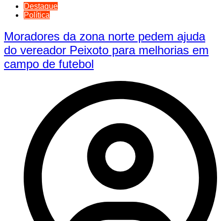
Destaque
Política
Moradores da zona norte pedem ajuda
do vereador Peixoto para melhorias em
campo de futebol