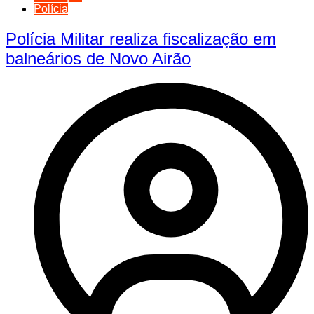
Polícia
Polícia Militar realiza fiscalização em
balneários de Novo Airão