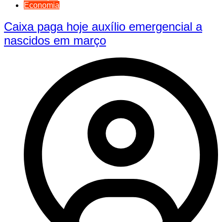
Economia
Caixa paga hoje auxílio emergencial a
nascidos em março