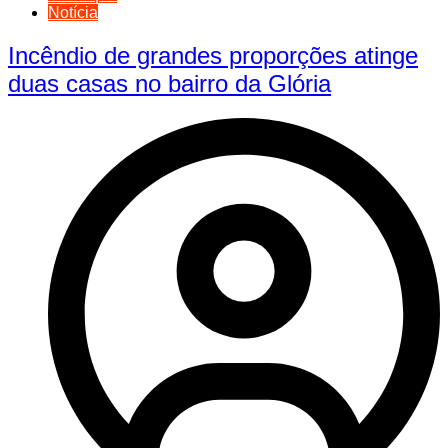
Notícia
Incêndio de grandes proporções atinge
duas casas no bairro da Glória