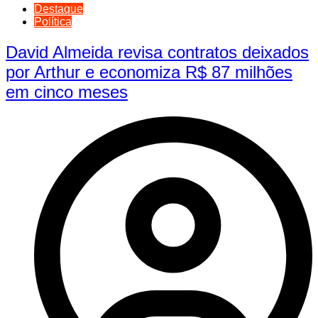
Destaque
Política
David Almeida revisa contratos deixados
por Arthur e economiza R$ 87 milhões
em cinco meses