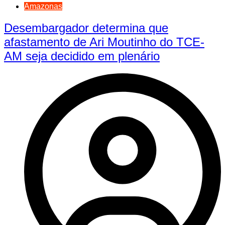
Amazonas
Desembargador determina que
afastamento de Ari Moutinho do TCE-
AM seja decidido em plenário