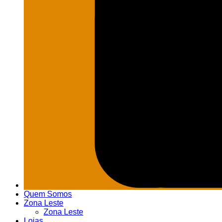
Quem Somos
Zona Leste
Zona Leste
Lojas