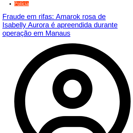
Polícia
Fraude em rifas: Amarok rosa de
Isabelly Aurora é apreendida durante
operação em Manaus