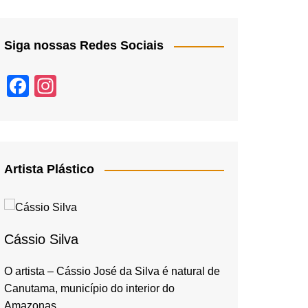
Siga nossas Redes Sociais
F
In
a
st
c
a
e
gr
b
a
Artista Plástico
o
m
o
k
Cássio Silva
O artista – Cássio José da Silva é natural de
Canutama, município do interior do
Amazonas,