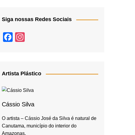
Siga nossas Redes Sociais
F
In
a
st
c
a
e
gr
b
a
Artista Plástico
o
m
o
k
Cássio Silva
O artista – Cássio José da Silva é natural de
Canutama, município do interior do
Amazonas,