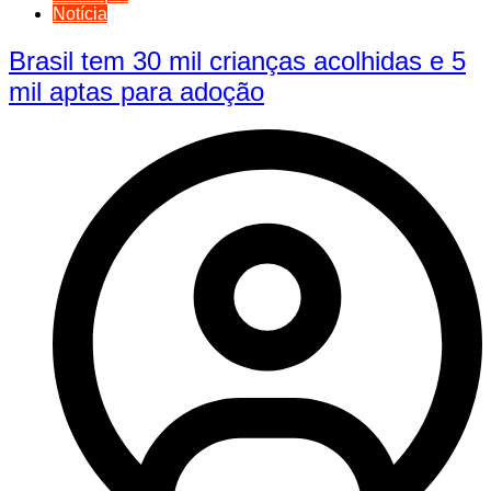
Notícia
Brasil tem 30 mil crianças acolhidas e 5
mil aptas para adoção