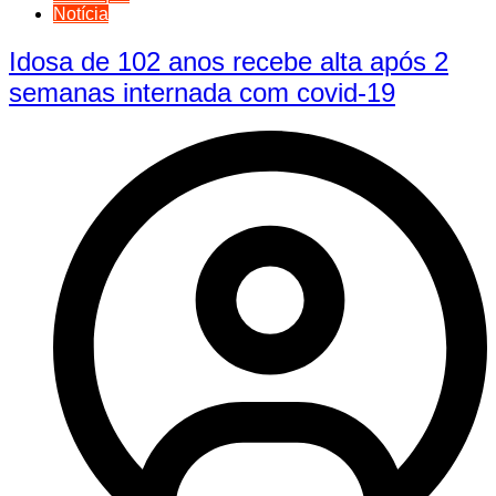
Notícia
Idosa de 102 anos recebe alta após 2
semanas internada com covid-19