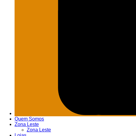
Quem Somos
Zona Leste
Zona Leste
Lojas