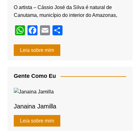
k
O artista – Cássio José da Silva é natural de
Canutama, município do interior do Amazonas,
W
F
E
S
h
a
m
h
at
c
ail
ar
Leia sobre mim
s
e
e
A
b
Gente Como Eu
p
o
p
o
k
Janaina Jamilla
Leia sobre mim