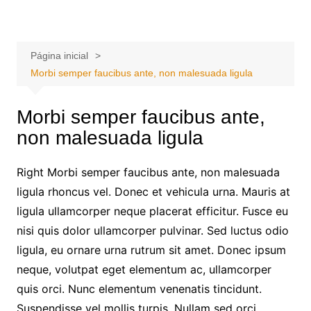
Ir
Portal Grande Circular
A zona Leste se encontra aqui!
para
o
Página inicial
conteúdo
Morbi semper faucibus ante, non malesuada ligula
Morbi semper faucibus ante,
non malesuada ligula
Right Morbi semper faucibus ante, non malesuada
ligula rhoncus vel. Donec et vehicula urna. Mauris at
ligula ullamcorper neque placerat efficitur. Fusce eu
nisi quis dolor ullamcorper pulvinar. Sed luctus odio
ligula, eu ornare urna rutrum sit amet. Donec ipsum
neque, volutpat eget elementum ac, ullamcorper
quis orci. Nunc elementum venenatis tincidunt.
Suspendisse vel mollis turpis. Nullam sed orci