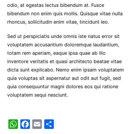
odio, at egestas lectus bibendum at. Fusce
bibendum non enim quis mollis. Quisque vitae nulla
rhoncus, sollicitudin enim vitae, tincidunt leo.
Sed ut perspiciatis unde omnis iste natus error sit
voluptatem accusantium doloremque laudantium,
totam rem aperiam, eaque ipsa quae ab illo
inventore veritatis et quasi architecto beatae vitae
dicta sunt explicabo. Nemo enim ipsam voluptatem
quia voluptas sit aspernatur aut odit aut fugit, sed
quia consequuntur magni dolores eos qui ratione
voluptatem sequi nesciunt.
W
F
E
S
h
a
m
h