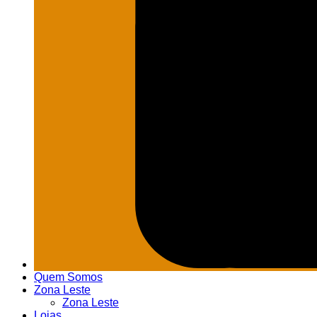
Quem Somos
Zona Leste
Zona Leste
Lojas